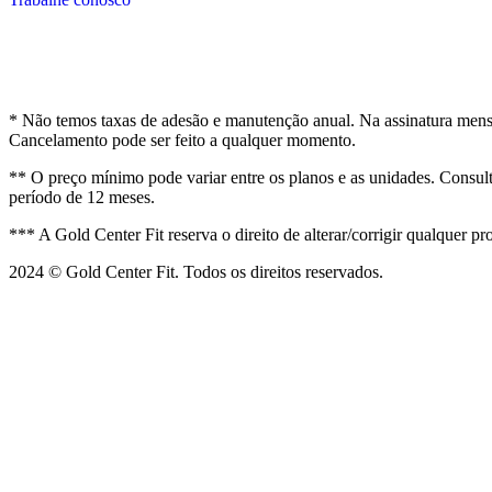
* Não temos taxas de adesão e manutenção anual. Na assinatura mensa
Cancelamento pode ser feito a qualquer momento.
** O preço mínimo pode variar entre os planos e as unidades. Consulte
período de 12 meses.
*** A Gold Center Fit reserva o direito de alterar/corrigir qualquer
2024 © Gold Center Fit. Todos os direitos reservados.
Desenvolvido por DOK.