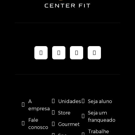
A
Unidades
Seja aluno
empresa
Store
Seja um
Fale
franqueado
Gourmet
conosco
Trabalhe