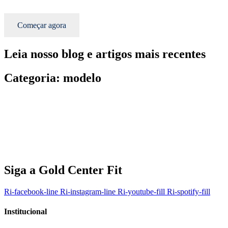
Ir
para
Começar agora
o
conteúdo
Franquia
Leia nosso blog e artigos mais recentes
A economia do XXI continua mesmo suportando o modelo de
Fitness
Categoria: modelo
Como anda o mundo fitness?
Investimento
Investir em franquias de academia continua sendo um negóci
Siga a Gold Center Fit
Ri-facebook-line
Ri-instagram-line
Ri-youtube-fill
Ri-spotify-fill
Institucional